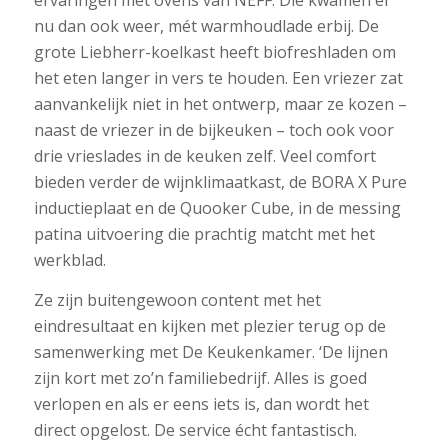
ervaringen met ovens van NEFF. Die kwamen er
nu dan ook weer, mét warmhoudlade erbij. De
grote Liebherr-koelkast heeft biofreshladen om
het eten langer in vers te houden. Een vriezer zat
aanvankelijk niet in het ontwerp, maar ze kozen –
naast de vriezer in de bijkeuken – toch ook voor
drie vrieslades in de keuken zelf. Veel comfort
bieden verder de wijnklimaatkast, de BORA X Pure
inductieplaat en de Quooker Cube, in de messing
patina uitvoering die prachtig matcht met het
werkblad.
Ze zijn buitengewoon content met het
eindresultaat en kijken met plezier terug op de
samenwerking met De Keukenkamer. ‘De lijnen
zijn kort met zo’n familiebedrijf. Alles is goed
verlopen en als er eens iets is, dan wordt het
direct opgelost. De service écht fantastisch.