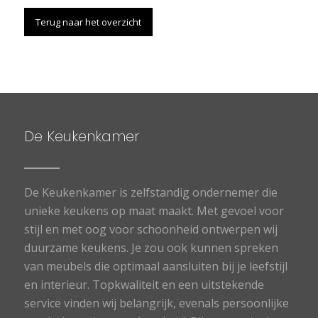
Terug naar het overzicht
De Keukenkamer
De Keukenkamer is zelfstandig ondernemer die
unieke keukens op maat maakt. Met gevoel voor
stijl en met oog voor schoonheid ontwerpen wij
duurzame keukens. Je zou ook kunnen spreken
van meubels die optimaal aansluiten bij je leefstijl
en interieur. Topkwaliteit en een uitstekende
service vinden wij belangrijk, evenals persoonlijke